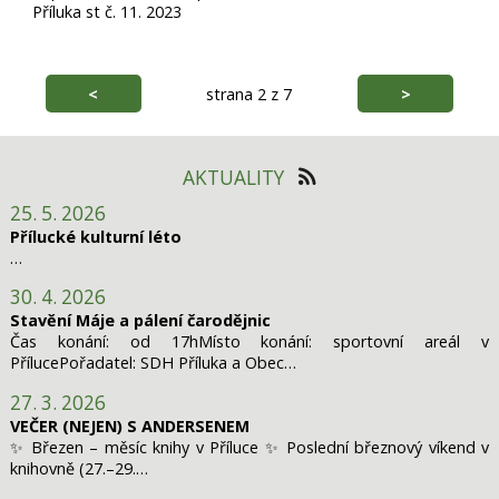
Příluka st č. 11. 2023
<
strana 2 z 7
>
AKTUALITY
25. 5. 2026
Přílucké kulturní léto
…
30. 4. 2026
Stavění Máje a pálení čarodějnic
Čas konání: od 17hMísto konání: sportovní areál v
PřílucePořadatel: SDH Příluka a Obec…
27. 3. 2026
VEČER (NEJEN) S ANDERSENEM
✨ Březen – měsíc knihy v Příluce ✨ Poslední březnový víkend v
knihovně (27.–29.…